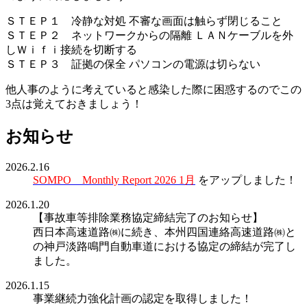
ＳＴＥＰ１ 冷静な対処 不審な画面は触らず閉じること
ＳＴＥＰ２ ネットワークからの隔離 ＬＡＮケーブルを外
しＷｉｆｉ接続を切断する
ＳＴＥＰ３ 証拠の保全 パソコンの電源は切らない
他人事のように考えていると感染した際に困惑するのでこの
3点は覚えておきましょう！
お知らせ
2026.2.16
SOMPO Monthly Report 2026 1月
をアップしました！
2026.1.20
【事故車等排除業務協定締結完了のお知らせ】
西日本高速道路㈱に続き、本州四国連絡高速道路㈱と
の神戸淡路鳴門自動車道における協定の締結が完了し
ました。
2026.1.15
事業継続力強化計画の認定を取得しました！