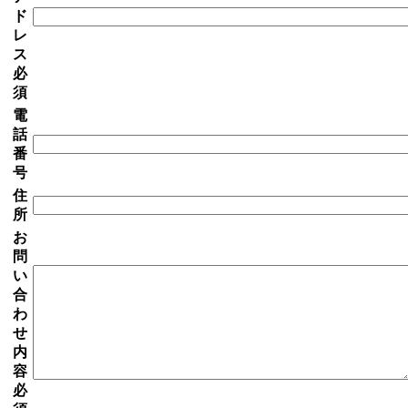
ド
レ
ス
必
須
電
話
番
号
住
所
お
問
い
合
わ
せ
内
容
必