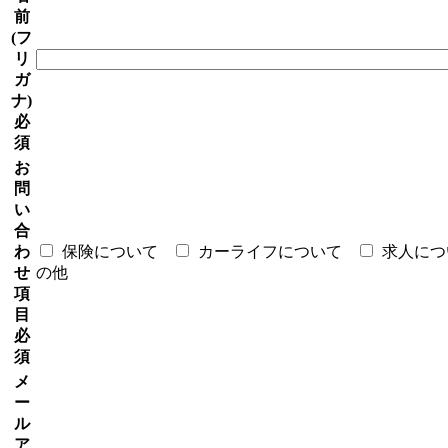
前
(フ
リ
ガ
ナ)
必
須
お
問
い
合
わ
保険について
カーライフについて
求人につ
せ
の他
項
目
必
須
メ
ー
ル
ア