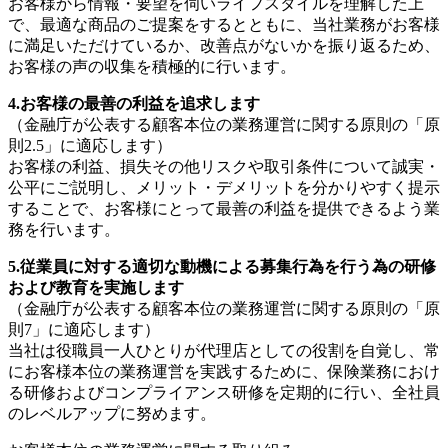
お客様から情報・要望を伺いライフスタイルを理解した上
で、最適な商品のご提案をするとともに、当社業務がお客様
に満足いただけているか、改善点がないかを振り返るため、
お客様の声の収集を積極的に行います。
4.お客様の最善の利益を追求します
（金融庁が公表する顧客本位の業務運営に関する原則の「原
則
2.5
」に適応します）
お客様の利益、損失その他リスクや取引条件について誠実・
公平にご説明し、メリット・デメリットを分かりやすく提示
することで、お客様にとって最善の利益を提供できるよう業
務を行います。
5.従業員に対する適切な動機による募集行為を行う為の研修
および教育を実施します
（金融庁が公表する顧客本位の業務運営に関する原則の「原
則
7
」に適応します）
当社は役職員一人ひとりが代理店としての役割を自覚し、常
にお客様本位の業務運営を実践するために、保険業務におけ
る研修およびコンプライアンス研修を定期的に行い、全社員
のレベルアップに努めます。