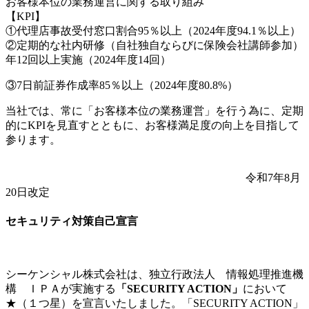
お客様本位の業務運営に関する取り組み
【
KPI
】
①代理店事故受付窓口割合
95
％以上（2024年度94.1％以上）
②定期的な社内研修（自社独自ならびに保険会社講師参加）
年
12
回以上実施（2024年度
14
回）
③7日前証券作成率
85
％以上（2024年度80.
8%
）
当社では、常に「お客様本位の業務運営」を行う為に、定期
的に
KPI
を見直すとともに、お客様満足度の向上を目指して
参ります。
令和7年8月
20日改定
セキュリティ対策自己宣言
シーケンシャル株式会社は、独立行政法人 情報処理推進機
構 ＩＰＡが実施する
「
SECURITY ACTION
」
において
★（１つ星）を宣言いたしました。「
SECURITY ACTION
」