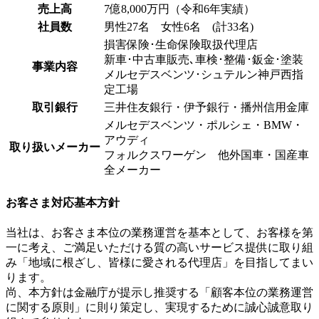
売上高
7億8,000万円（令和6年実績）
社員数
男性27名 女性6名 (計33名)
損害保険･生命保険取扱代理店
新車･中古車販売､車検･整備･鈑金･塗装
事業内容
メルセデスベンツ･シュテルン神戸西指
定工場
取引銀行
三井住友銀行・伊予銀行・播州信用金庫
メルセデスベンツ・ポルシェ・BMW・
アウディ
取り扱いメーカー
フォルクスワーゲン 他外国車・国産車
全メーカー
お客さま対応基本方針
当社は、お客さま本位の業務運営を基本として、お客様を第
一に考え、ご満足いただける質の高いサービス提供に取り組
み「地域に根ざし、皆様に愛される代理店」を目指してまい
ります。
尚、本方針は金融庁が提示し推奨する「顧客本位の業務運営
に関する原則」に則り策定し、実現するために誠心誠意取り