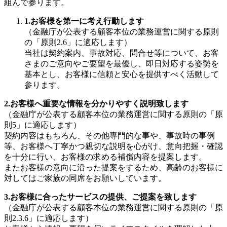
組んで参ります。
1.お客様を第一に考え行動します
（金融庁が公表する顧客本位の業務運営に関する原則
の「原則
2.6
」に適応します）
当社は契約案内、事故対応、問合せ等について、お客
さまのご意向やご要望を最優し、即日対応する姿勢を
基本とし、お客様に信頼と安心を提供すべく活動して
参ります。
2.
お客様へ重要な情報を分かりやすく説明致します
（金融庁が公表する顧客本位の業務運営に関する原則の「原
則
5
」に適応します）
契約内容はもちろん、その他専門的な事や、事故時の事例
等、お客様へ丁寧かつ親切な説明を心がけ、意向把握・確認
を十分に行い、お客様の求める補償内容を提案します。
またお客様の意向に沿った提案をするため、高齢のお客様に
対してはご家族の同席をお願いしています。
3.お客様に合ったサービスの提供、ご提案を致します
（金融庁が公表する顧客本位の業務運営に関する原則の「原
則
2.3.6
」に適応します）