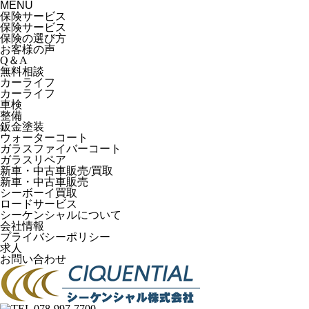
MENU
保険サービス
保険サービス
保険の選び方
お客様の声
Q＆A
無料相談
カーライフ
カーライフ
車検
整備
鈑金塗装
ウォーターコート
ガラスファイバーコート
ガラスリペア
新車・中古車販売/買取
新車・中古車販売
シーボーイ買取
ロードサービス
シーケンシャルについて
会社情報
プライバシーポリシー
求人
お問い合わせ