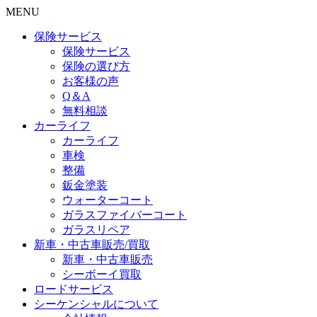
MENU
保険サービス
保険サービス
保険の選び方
お客様の声
Q＆A
無料相談
カーライフ
カーライフ
車検
整備
鈑金塗装
ウォーターコート
ガラスファイバーコート
ガラスリペア
新車・中古車販売/買取
新車・中古車販売
シーボーイ買取
ロードサービス
シーケンシャルについて